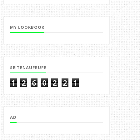
MY LOOKBOOK
SEITENAUFRUFE
1
2
6
0
2
2
1
AD