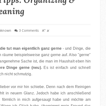
eaning
+
-
nknown
3 Comments
A
a
 die tut man eigentlich ganz gerne
- und Dinge, die
 räume beispielsweise ganz gerne auf. Also "gerne"
nangenehme Sache ist, die man im Haushalt eben hin
ere Dinge gerne (neu).
Es ist einfach und schnell
ch nicht schmutzig.
 lieber vor mir hin schiebe. Denn nach dem Reinigen
rahlt in neuem Glanz. Jedoch habe ich anschließend
 förmlich in mich aufgesaugt habe und möchte am
^^ Wenn ich Glück habe, übernimmt mein Freund das