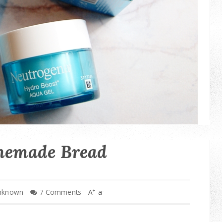
memade Bread
+
-
nknown
7 Comments
A
a