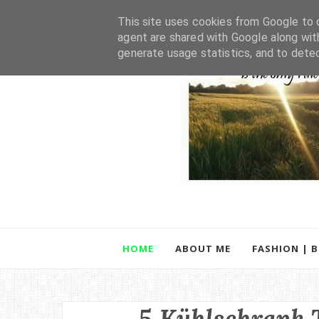
This site uses cookies from Google to d
agent are shared with Google along wit
generate usage statistics, and to dete
HOME
ABOUT ME
FASHION | 
5 Kühlschrank 