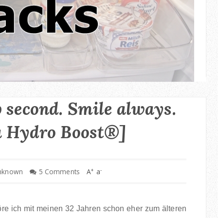
 second. Smile always.
a Hydro Boost®]
+
-
nknown
5 Comments
A
a
öre ich mit meinen 32 Jahren schon eher zum älteren