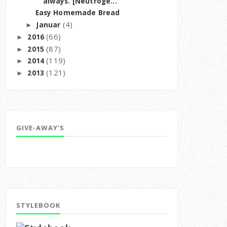
always. [Neutroge...
Easy Homemade Bread
(4)
Januar
►
(66)
2016
►
(87)
2015
►
(119)
2014
►
(121)
2013
►
GIVE-AWAY'S
STYLEBOOK