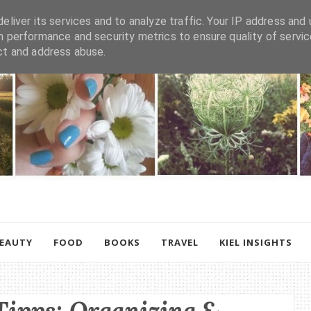
eliver its services and to analyze traffic. Your IP address and 
h performance and security metrics to ensure quality of servic
ct and address abuse.
BEAUTY
FOOD
BOOKS
TRAVEL
KIEL INSIGHTS
Tipps: Organizing &