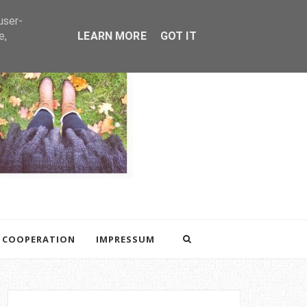
user-
e,
LEARN MORE
GOT IT
COOPERATION
IMPRESSUM