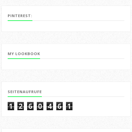
PINTEREST:
MY LOOKBOOK
SEITENAUFRUFE
1
2
6
0
4
6
1