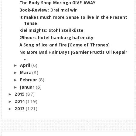
The Body Shop Moringa GIVE-AWAY
Book-Review: Drei mal wir
It makes much more Sense to live in the Present
Tense
Kiel Insights: Stohl Steilküste
25hours hotel hamburg hafencity
A Song of Ice and Fire [Game of Thrones]
No More Bad Hair Days [Garnier Fructis Oil Repair
...
(6)
April
►
(8)
März
►
(8)
Februar
►
(6)
Januar
►
(87)
2015
►
(119)
2014
►
(121)
2013
►