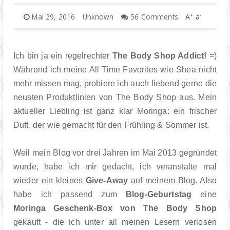
FOOD
+
-
Mai 29, 2016
Unknown
56 Comments
A
a
BOOKS
Ich bin ja ein regelrechter
The Body Shop Addict!
=)
TRAVEL
Während ich meine All Time Favorites wie Shea nicht
mehr missen mag, probiere ich auch liebend gerne die
KIEL INSIGHTS
neusten Produktlinien von The Body Shop aus. Mein
aktueller Liebling ist ganz klar Moringa: ein frischer
COOPERATION
Duft, der wie gemacht für den Frühling & Sommer ist.
IMPRESSUM
Weil mein Blog vor drei Jahren im Mai 2013 gegründet
wurde, habe ich mir gedacht, ich veranstalte mal
wieder ein kleines
Give-Away
auf meinem Blog. Also
habe ich passend zum
Blog-Geburtstag
eine
Moringa Geschenk-Box von The Body Shop
gekauft - die ich unter all meinen Lesern verlosen