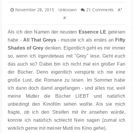
FOOD
+
November 28, 2015
Unknown
21 Comments
A
-
a
BOOKS
Als ich den Namen der neusten
Essence LE
gelesen
TRAVEL
habe -
All That Greys
- musste ich als erstes an
Fifty
Shades of Grey
denken. Eigentlich geht es mir immer
KIEL INSIGHTS
so, wenn ich irgendetwas mit "Grey" lese. Geht euch
das auch so? Dabei bin ich nicht mal ein großer Fan
COOPERATION
der Bücher. Denn eigentlich verspürte ich nie eine
große Lust, die Romane zu lesen. Im Sommer habe
IMPRESSUM
ich dann doch damit angefangen - und alles nur, weil
meine Mutter die Bücher LIEBT und natürlich
unbedingt den Kinofilm sehen wollte. Als sie mich
fragte, ob ich den Streifen mit ihr ansehen würde,
konnte ich natürlich schlecht Nein sagen (zumal ich
wirklich gerne mit meiner Mutti ins Kino gehe).