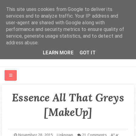
This site uses cookies from Google to deliver its
services and to analyze traffic. Your IP address and
user-agent are shared with Google along with
performance and security metrics to ensure quality of
service, generate usage statistics, and to detect and
address abuse.
LEARN MORE
GOT IT
HOME
Essence All That Greys
ABOUT ME
[MakeUp]
FASHION | BEAUTY
+
-
November 28, 2015
Unknown
21 Comments
A
a