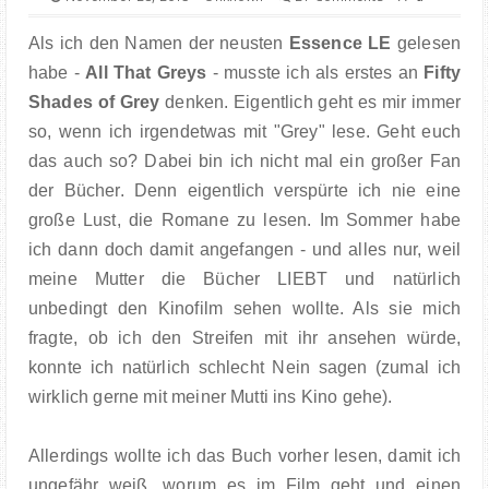
FOOD
Als ich den Namen der neusten
Essence LE
gelesen
BOOKS
habe -
All That Greys
- musste ich als erstes an
Fifty
Shades of Grey
denken. Eigentlich geht es mir immer
TRAVEL
so, wenn ich irgendetwas mit "Grey" lese. Geht euch
das auch so? Dabei bin ich nicht mal ein großer Fan
KIEL INSIGHTS
der Bücher. Denn eigentlich verspürte ich nie eine
große Lust, die Romane zu lesen. Im Sommer habe
COOPERATION
ich dann doch damit angefangen - und alles nur, weil
meine Mutter die Bücher LIEBT und natürlich
IMPRESSUM
unbedingt den Kinofilm sehen wollte. Als sie mich
fragte, ob ich den Streifen mit ihr ansehen würde,
konnte ich natürlich schlecht Nein sagen (zumal ich
wirklich gerne mit meiner Mutti ins Kino gehe).
Allerdings wollte ich das Buch vorher lesen, damit ich
ungefähr weiß, worum es im Film geht und einen