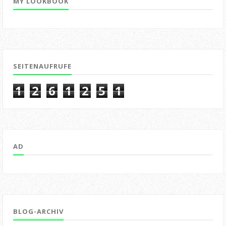
MY LOOKBOOK
SEITENAUFRUFE
1
2
6
1
2
5
1
AD
BLOG-ARCHIV