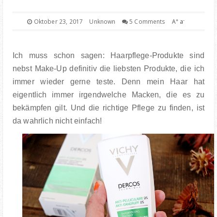
FOOD
+
-
Oktober 23, 2017
Unknown
5 Comments
A
a
BOOKS
Ich muss schon sagen: Haarpflege-Produkte sind
TRAVEL
nebst Make-Up definitiv die liebsten Produkte, die ich
immer wieder gerne teste. Denn mein Haar hat
KIEL INSIGHTS
eigentlich immer irgendwelche Macken, die es zu
bekämpfen gilt. Und die richtige Pflege zu finden, ist
COOPERATION
da wahrlich nicht einfach!
IMPRESSUM