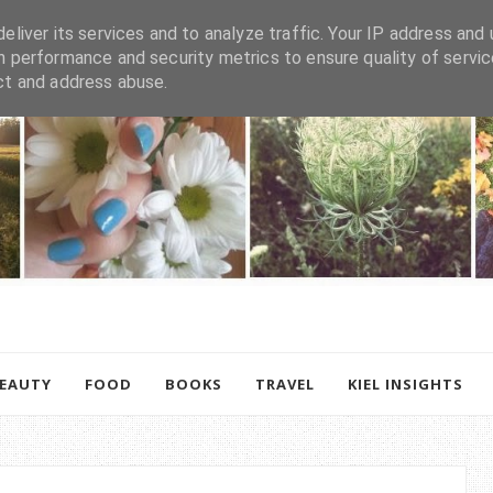
eliver its services and to analyze traffic. Your IP address and 
h performance and security metrics to ensure quality of servic
ct and address abuse.
BEAUTY
FOOD
BOOKS
TRAVEL
KIEL INSIGHTS