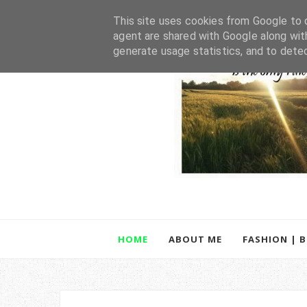
This site uses cookies from Google to d
agent are shared with Google along wit
generate usage statistics, and to dete
HOME
ABOUT ME
FASHION | 