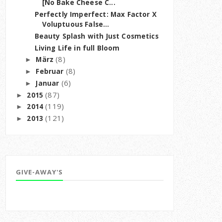
[No Bake Cheese C...
Perfectly Imperfect: Max Factor X
Voluptuous False...
Beauty Splash with Just Cosmetics
Living Life in full Bloom
(8)
März
►
(8)
Februar
►
(6)
Januar
►
(87)
2015
►
(119)
2014
►
(121)
2013
►
GIVE-AWAY'S