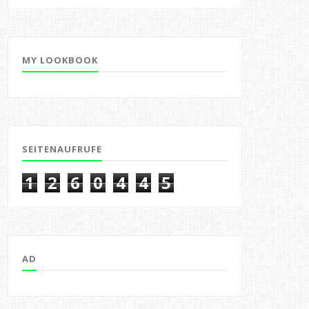
MY LOOKBOOK
SEITENAUFRUFE
1
2
6
0
4
4
5
AD