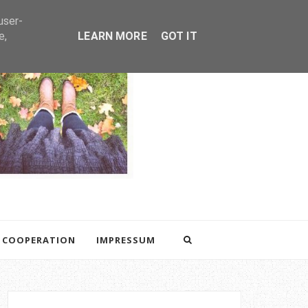
user-
e,
LEARN MORE
GOT IT
COOPERATION
IMPRESSUM