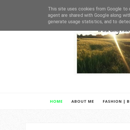
This site uses cookies from Google to d
agent are shared with Google along wit
generate usage statistics, and to dete
HOME
ABOUT ME
FASHION | 