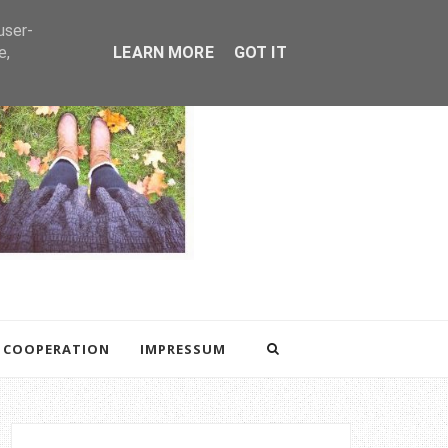
user-
e,
LEARN MORE
GOT IT
COOPERATION
IMPRESSUM