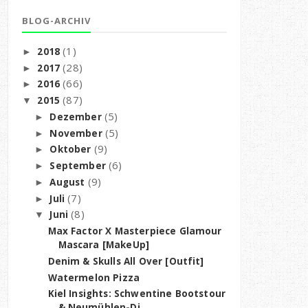
BLOG-ARCHIV
(1)
2018
►
(28)
2017
►
(66)
2016
►
(87)
2015
▼
(5)
Dezember
►
(5)
November
►
(9)
Oktober
►
(6)
September
►
(9)
August
►
(7)
Juli
►
(8)
Juni
▼
Max Factor X Masterpiece Glamour
Mascara [MakeUp]
Denim & Skulls All Over [Outfit]
Watermelon Pizza
Kiel Insights: Schwentine Bootstour
& Neumühlen-Di...