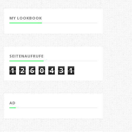
MY LOOKBOOK
SEITENAUFRUFE
1
2
6
0
4
3
1
AD