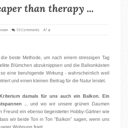
aper than therapy ...
+
-
nown
10 Comments
A
a
er die beste Methode, um nach einem stressigen Tag
rwelkte Blümchen abzuknippsen und die Balkonkästen
 so eine beruhigende Wirkung - wahrscheinlich weil
iert und einen kleinen Beitrag für die Natur leistet.
Kriterium damals für uns auch ein Balkon. Ein
ntspannen
... und wo wir unsere grünen Daumen
 Freund ein ebenso begeisterter Hobby-Gärtner wie
dass wir beide Ton in Ton "Balkon" sagen, wenn uns
serer Wohnung fragt.