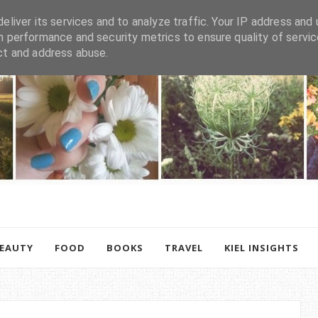
eliver its services and to analyze traffic. Your IP address and 
h performance and security metrics to ensure quality of servic
ct and address abuse.
BEAUTY
FOOD
BOOKS
TRAVEL
KIEL INSIGHTS