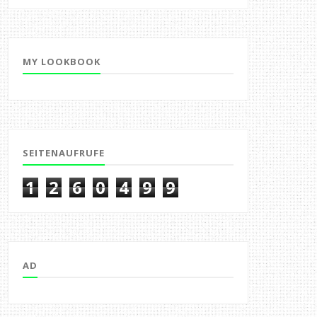
MY LOOKBOOK
SEITENAUFRUFE
1
2
6
0
4
9
9
AD