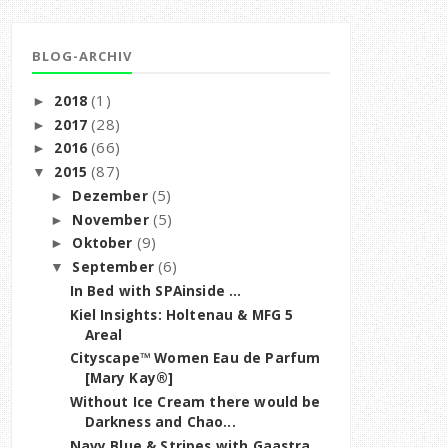
BLOG-ARCHIV
(1)
2018
►
(28)
2017
►
(66)
2016
►
(87)
2015
▼
(5)
Dezember
►
(5)
November
►
(9)
Oktober
►
(6)
September
▼
In Bed with SPAinside ...
Kiel Insights: Holtenau & MFG 5
Areal
Cityscape™ Women Eau de Parfum
[Mary Kay®]
Without Ice Cream there would be
Darkness and Chao...
Navy Blue & Stripes with Gaastra