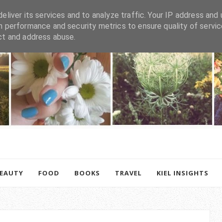
eliver its services and to analyze traffic. Your IP address and 
h performance and security metrics to ensure quality of servic
ct and address abuse.
BEAUTY
FOOD
BOOKS
TRAVEL
KIEL INSIGHTS