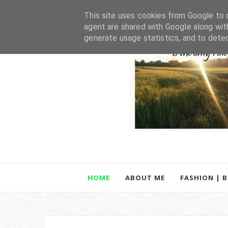
This site uses cookies from Google to d
agent are shared with Google along wit
generate usage statistics, and to dete
HOME
ABOUT ME
FASHION | 