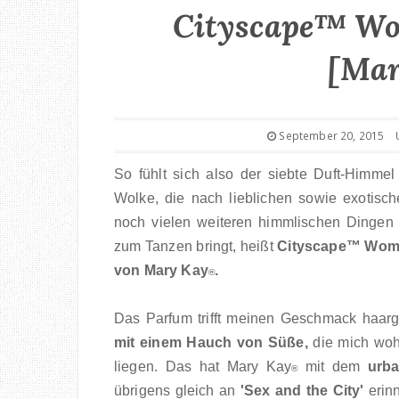
Cityscape™ Wo
[Ma
September 20, 2015
So fühlt sich also der siebte Duft-Himme
Wolke, die nach lieblichen sowie exotisc
noch vielen weiteren himmlischen Dingen 
zum Tanzen bringt, heißt
Cityscape™ Wome
von Mary Kay
.
®
Das Parfum trifft meinen Geschmack haa
mit einem Hauch von Süße,
die mich wohl
liegen. Das hat Mary Kay
mit dem
urb
®
übrigens gleich an
'Sex and the City'
erin