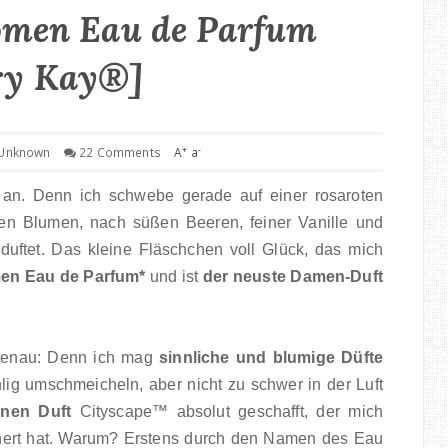
men Eau de Parfum
ry Kay®]
+
-
Unknown
22 Comments
A
a
l an. Denn ich schwebe gerade auf einer rosaroten
hen Blumen, nach süßen Beeren, feiner Vanille und
duftet. Das kleine Fläschchen voll Glück, das mich
n Eau de Parfum*
und ist
der neuste Damen-Duft
rgenau: Denn ich mag
sinnliche und blumige Düfte
ig umschmeicheln, aber nicht zu schwer in der Luft
anen Duft
Cityscape
™
absolut geschafft, der mich
nert hat. Warum? Erstens durch den Namen des Eau