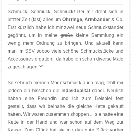
FOOD
Schmuck, Schmuck, Schmuck! Bei mir dreht sich in
BOOKS
letzter Zeit (fast) alles um
Ohrringe, Armbänder
& Co.
Erst kürzlich habe ich mir zwei neue Schmuckständer
TRAVEL
gegönnt, um in meine
große
kleine Sammlung ein
wenig mehr Ordnung zu bringen. Und aktuell kann
KIEL INSIGHTS
man im SSV soooo viele schöne Schmuckstücke und
Accessoires ergattern, da habe ich schon diverse Male
COOPERATION
zugeschlagen.^^
IMPRESSUM
So sehr ich meinen Modeschmuck auch mag, fehlt mir
jedoch ein bisschen die
Individualität
dabei. Neulich
haben eine Freundin und ich zum Beispiel fest
gestellt, dass wir beinahe die gleiche Kette gekauft
hätten. Wir waren zusammen shoppen ... sie hatte eine
Kette in der Hand und war schon auf dem Weg zur
Kasse. Zum Glück hat sie mir das gute Stück vorher