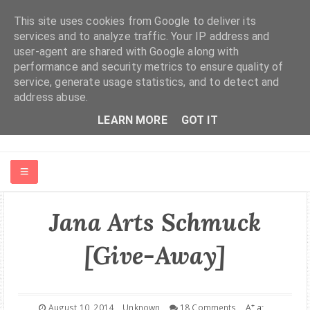
This site uses cookies from Google to deliver its
services and to analyze traffic. Your IP address and
user-agent are shared with Google along with
performance and security metrics to ensure quality of
service, generate usage statistics, and to detect and
address abuse.
LEARN MORE
GOT IT
HOME
Jana Arts Schmuck
ABOUT ME
[Give-Away]
FASHION | BEAUTY
+
-
August 10, 2014
Unknown
18 Comments
A
a