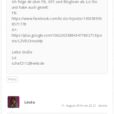
Ich folge dir über FB, GFC und Bloglovin als Liz Sto
und habe auch geteilt:
FB:
https://www.facebook.com/liz.sto.9/posts/145038930
8571778
G+:
https://plus.google.com/106230338845471802713/po
sts/LZVEU3ovuMp
Liebe Grüße
Liz
schaf2112@web.de
Reply
Linda
11. August 2014 um 22:21
delete