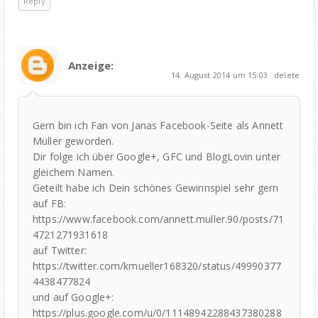
Reply
Anzeige:
14. August 2014 um 15:03
delete
Gern bin ich Fan von Janas Facebook-Seite als Annett
Müller geworden.
Dir folge ich über Google+, GFC und BlogLovin unter
gleichem Namen.
Geteilt habe ich Dein schönes Gewinnspiel sehr gern
auf FB:
https://www.facebook.com/annett.muller.90/posts/71
4721271931618
auf Twitter:
https://twitter.com/kmueller168320/status/49990377
4438477824
und auf Google+:
https://plus.google.com/u/0/11148942288437380288