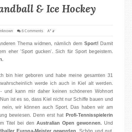
andball & Ice Hockey
+
-
nknown
6 Comments
A
a
 anderen Thema widmen, nämlich dem
Sport!
Damit
rn eher 'Sport gucken'. Sich für Sport begeistern.
n.
n. Ich bin hier geboren und habe meine gesamten 31
twahrscheinlich werde ich auch in Kiel alt werden.
 - und kann mir daher keinen schöneren Wohnort
 Nun ist es so, dass Kiel nicht nur Schiffe bauen und
- nein, wir können auch Sport. Das haben wir am
rung bewiesen. Denn erst hat
Profi-Tennisspielerin
am Titel bei den
Australian Open gewonnen.
Und
baller Europa-Meister geworden.
Schön und gut,