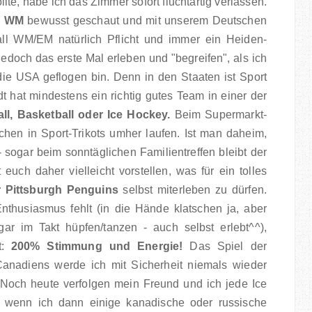
e, habe ich das Zimmer sofort fluchtartig verlassen.
l WM
bewusst geschaut und mit unserem Deutschen
all WM/EM natürlich Pflicht und immer ein Heiden-
edoch das erste Mal erleben und "begreifen", als ich
ie USA geflogen bin. Denn in den Staaten ist Sport
t hat mindestens ein richtig gutes Team in einer der
ll, Basketball oder Ice Hockey.
Beim Supermarkt-
en in Sport-Trikots umher laufen. Ist man daheim,
- sogar beim sonntäglichen Familientreffen bleibt der
 euch daher vielleicht vorstellen, was für ein tolles
r Pittsburgh Penguins
selbst miterleben zu dürfen.
thusiasmus fehlt (in die Hände klatschen ja, aber
gar im Takt hüpfen/tanzen - auch selbst erlebt^^),
t:
200% Stimmung und Energie!
Das Spiel der
anadiens werde ich mit Sicherheit niemals wieder
. Noch heute verfolgen mein Freund und ich jede Ice
enn ich dann einige kanadische oder russische