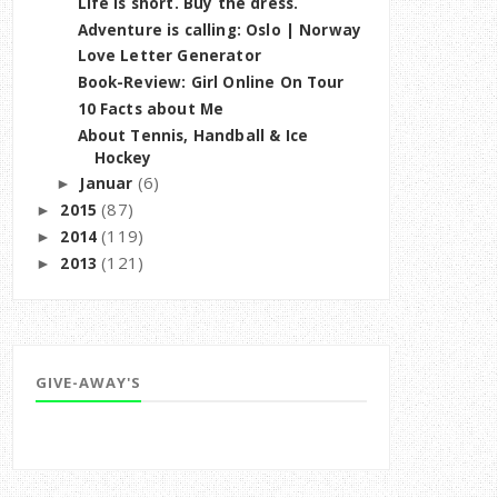
Life is short. Buy the dress.
Adventure is calling: Oslo | Norway
Love Letter Generator
Book-Review: Girl Online On Tour
10 Facts about Me
About Tennis, Handball & Ice
Hockey
(6)
Januar
►
(87)
2015
►
(119)
2014
►
(121)
2013
►
GIVE-AWAY'S