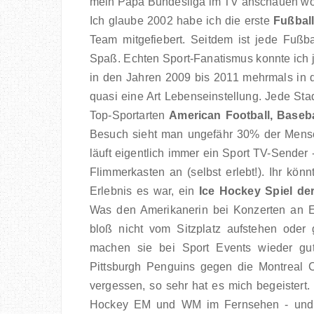
mein Papa Bundesliga im TV anschauen wollt
Ich glaube 2002 habe ich die erste
Fußbal
Team mitgefiebert. Seitdem ist jede Fußb
Spaß. Echten Sport-Fanatismus konnte ich j
in den Jahren 2009 bis 2011 mehrmals in d
quasi eine Art Lebenseinstellung. Jede Stad
Top-Sportarten
American Football, Baseba
Besuch sieht man ungefähr 30% der Mensch
läuft eigentlich immer ein Sport TV-Sender 
Flimmerkasten an (selbst erlebt!). Ihr könnt
Erlebnis es war, ein
Ice Hockey Spiel de
Was den Amerikanerin bei Konzerten an En
bloß nicht vom Sitzplatz aufstehen oder 
machen sie bei Sport Events wieder gu
Pittsburgh Penguins gegen die Montreal C
vergessen, so sehr hat es mich begeistert
Hockey EM und WM im Fernsehen - und w