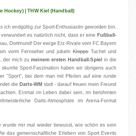
e Hockey) | THW Kiel (Handball)
 ich endgültig zur Sport-Enthusiastin geworden bin.
 verwundert es natürlich nicht, dass er eine
Fußball-
enau, Dortmund! Der ewige Erz-Rivale vom FC Bayern
nsam vorm Fernseher und jubeln
Kloppo
Tuchel und
, der mich zu
meinem ersten Handball-Spiel
in die
skurrile Sport-Faszination haben wir übrigens auch
 der "Sport", bei dem man mit Pfeilen auf eine runde
indet die
Darts-WM
statt - darauf freuen mein Freund
nachten. Einmal im Leben dabei sein, im berühmten
tmeisterliche Darts-Atmosphäre im Arena-Format
wurde mir mal wieder bewusst, wie schön es sein
 Wie das gemeinschaftliche Erleben von Sport Events