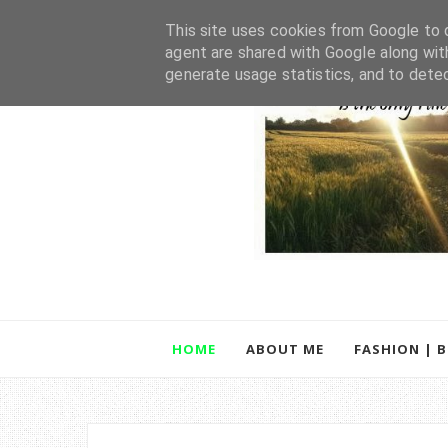
This site uses cookies from Google to d
agent are shared with Google along wit
generate usage statistics, and to dete
HOME
ABOUT ME
FASHION | 