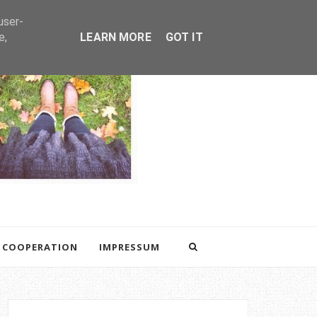
user-
e,
LEARN MORE
GOT IT
COOPERATION
IMPRESSUM