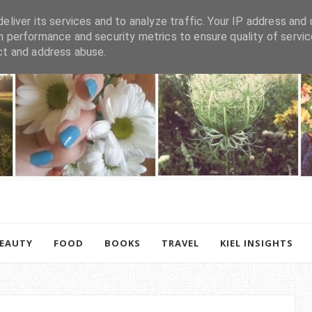
eliver its services and to analyze traffic. Your IP address and 
h performance and security metrics to ensure quality of servic
ct and address abuse.
BEAUTY
FOOD
BOOKS
TRAVEL
KIEL INSIGHTS