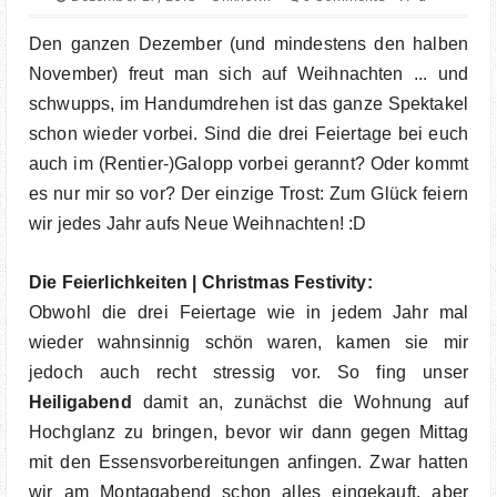
FOOD
Den ganzen Dezember (und mindestens den halben
BOOKS
November) freut man sich auf Weihnachten ... und
schwupps, im Handumdrehen ist das ganze Spektakel
TRAVEL
schon wieder vorbei. Sind die drei Feiertage bei euch
auch im (Rentier-)Galopp vorbei gerannt? Oder kommt
KIEL INSIGHTS
es nur mir so vor? Der einzige Trost: Zum Glück feiern
wir jedes Jahr aufs Neue Weihnachten! :D
COOPERATION
Die Feierlichkeiten | Christmas Festivity:
IMPRESSUM
Obwohl die drei Feiertage wie in jedem Jahr mal
wieder wahnsinnig schön waren, kamen sie mir
jedoch auch recht stressig vor. So fing unser
Heiligabend
damit an, zunächst die Wohnung auf
Hochglanz zu bringen, bevor wir dann gegen Mittag
mit den Essensvorbereitungen anfingen. Zwar hatten
wir am Montagabend schon alles eingekauft, aber