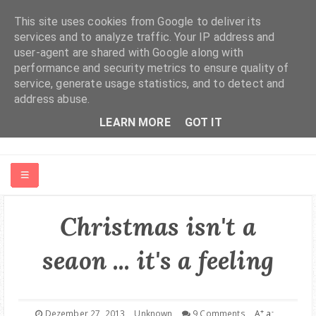
This site uses cookies from Google to deliver its
services and to analyze traffic. Your IP address and
user-agent are shared with Google along with
performance and security metrics to ensure quality of
service, generate usage statistics, and to detect and
address abuse.
LEARN MORE
GOT IT
HOME
Christmas isn't a
ABOUT ME
seaon ... it's a feeling
FASHION | BEAUTY
+
-
Dezember 27, 2013
Unknown
9 Comments
A
a