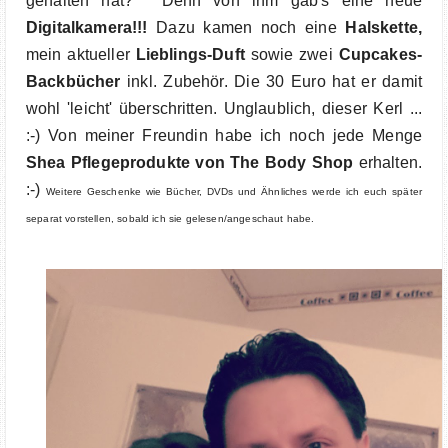
gehalten hat?^^ Denn von ihm gab's eine neue
Digitalkamera!!!
Dazu kamen noch eine
Halskette,
mein aktueller
Lieblings-Duft
sowie zwei
Cupcakes-
Backbücher
inkl. Zubehör. Die 30 Euro hat er damit
wohl 'leicht' überschritten. Unglaublich, dieser Kerl ...
:-) Von meiner Freundin habe ich noch jede Menge
Shea Pflegeprodukte von The Body Shop
erhalten.
:-)
Weitere Geschenke wie Bücher, DVDs und Ähnliches werde ich euch später
separat vorstellen, sobald ich sie gelesen/angeschaut habe.