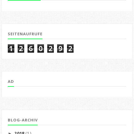
SEITENAUFRUFE
1
2
6
0
2
9
2
AD
BLOG-ARCHIV
(1)
2018
►