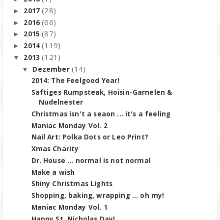
(28)
2017
►
(66)
2016
►
(87)
2015
►
(119)
2014
►
(121)
2013
▼
(14)
Dezember
▼
2014: The Feelgood Year!
Saftiges Rumpsteak, Hoisin-Garnelen &
Nudelnester
Christmas isn't a seaon ... it's a feeling
Maniac Monday Vol. 2
Nail Art: Polka Dots or Leo Print?
Xmas Charity
Dr. House ... normal is not normal
Make a wish
Shiny Christmas Lights
Shopping, baking, wrapping ... oh my!
Maniac Monday Vol. 1
Happy St. Nicholas Day!