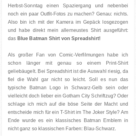
FOOD
Herbst-Sonntag einen Spaziergang und nebenbei
noch ein paar Outfit-Fotos zu machen? Genau: nichts.
BOOKS
Also bin ich mit der Kamera im Gepäck losgezogen
und habe direkt mein allerneustes Shirt ausgeführt:
TRAVEL
das
Blue Batman Shirt von Spreadshirt!
KIEL INSIGHTS
Als großer Fan von Comic-Verfilmungen habe ich
schon länger mit genau so einem Print-Shirt
COOPERATION
geliebäugelt. Bei Spreadshirt ist die Auswahl riesig, da
fiel die Wahl gar nicht so leicht. Soll es nun das
IMPRESSUM
typische Batman Logo in Schwarz-Gelb sein oder
vielleicht doch lieber ein Gotham City Schriftzug? Oder
schlage ich mich auf die böse Seite der Macht und
entscheide mich für ein T-Shirt im The Joker Style? Am
Ende wurde es ein klassisches Batman Emblem in
nicht ganz so klassischen Farben: Blau-Schwarz.