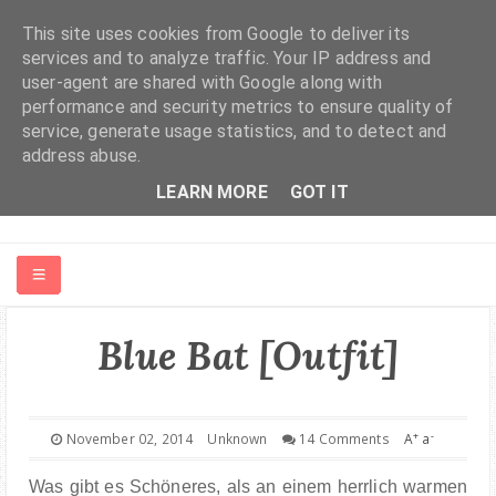
This site uses cookies from Google to deliver its
services and to analyze traffic. Your IP address and
user-agent are shared with Google along with
performance and security metrics to ensure quality of
service, generate usage statistics, and to detect and
address abuse.
LEARN MORE
GOT IT
HOME
Blue Bat [Outfit]
ABOUT ME
+
-
November 02, 2014
Unknown
14 Comments
A
a
FASHION | BEAUTY
Was gibt es Schöneres, als an einem herrlich warmen