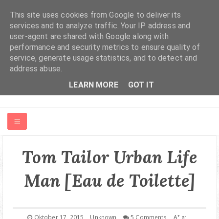
This site uses cookies from Google to deliver its
services and to analyze traffic. Your IP address and
user-agent are shared with Google along with
performance and security metrics to ensure quality of
service, generate usage statistics, and to detect and
address abuse.
LEARN MORE
GOT IT
HOME
Tom Tailor Urban Life
ABOUT ME
Man [Eau de Toilette]
FASHION | BEAUTY
+
-
Oktober 17, 2015
Unknown
5 Comments
A
a