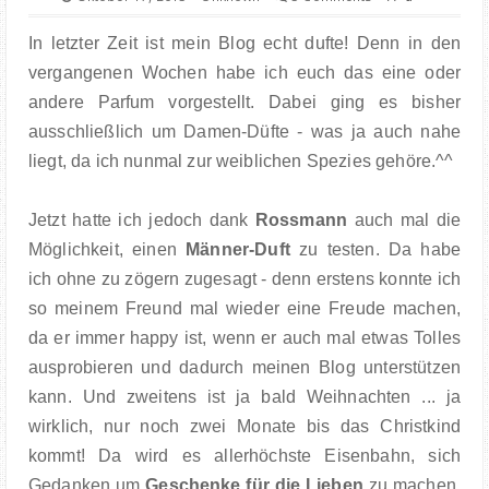
FOOD
In letzter Zeit ist mein Blog echt dufte! Denn in den
BOOKS
vergangenen Wochen habe ich euch das eine oder
andere Parfum vorgestellt. Dabei ging es bisher
TRAVEL
ausschließlich um Damen-Düfte - was ja auch nahe
liegt, da ich nunmal zur weiblichen Spezies gehöre.^^
KIEL INSIGHTS
Jetzt hatte ich jedoch dank
Rossmann
auch mal die
COOPERATION
Möglichkeit, einen
Männer-Duft
zu testen. Da habe
ich ohne zu zögern zugesagt - denn erstens konnte ich
IMPRESSUM
so meinem Freund mal wieder eine Freude machen,
da er immer happy ist, wenn er auch mal etwas Tolles
ausprobieren und dadurch meinen Blog unterstützen
kann. Und zweitens ist ja bald Weihnachten ... ja
wirklich, nur noch zwei Monate bis das Christkind
kommt! Da wird es allerhöchste Eisenbahn, sich
Gedanken um
Geschenke für die Lieben
zu machen.