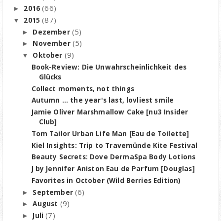
(66)
2016
►
(87)
2015
▼
(5)
Dezember
►
(5)
November
►
(9)
Oktober
▼
Book-Review: Die Unwahrscheinlichkeit des
Glücks
Collect moments, not things
Autumn ... the year's last, lovliest smile
Jamie Oliver Marshmallow Cake [nu3 Insider
Club]
Tom Tailor Urban Life Man [Eau de Toilette]
Kiel Insights: Trip to Travemünde Kite Festival
Beauty Secrets: Dove DermaSpa Body Lotions
J by Jennifer Aniston Eau de Parfum [Douglas]
Favorites in October (Wild Berries Edition)
(6)
September
►
(9)
August
►
(7)
Juli
►