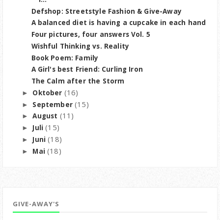
Defshop: Streetstyle Fashion & Give-Away
A balanced diet is having a cupcake in each hand
Four pictures, four answers Vol. 5
Wishful Thinking vs. Reality
Book Poem: Family
A Girl's best Friend: Curling Iron
The Calm after the Storm
(16)
Oktober
►
(15)
September
►
(11)
August
►
(15)
Juli
►
(18)
Juni
►
(18)
Mai
►
GIVE-AWAY'S