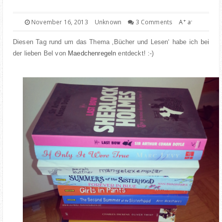
FOOD
+
-
November 16, 2013
Unknown
3 Comments
A
a
BOOKS
Diesen Tag rund um das Thema ‚Bücher und Lesen‘ habe ich bei
der lieben
Bel
von
Maedchenregeln
entdeckt! :-)
TRAVEL
KIEL INSIGHTS
COOPERATION
IMPRESSUM