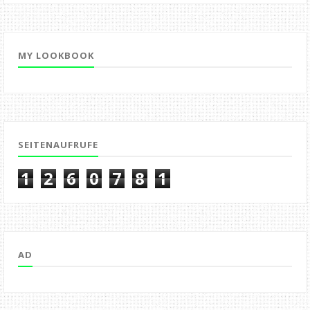
MY LOOKBOOK
SEITENAUFRUFE
1
2
6
0
7
8
1
AD