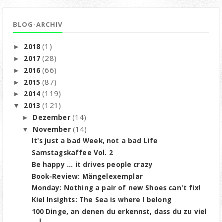
BLOG-ARCHIV
(1)
2018
►
(28)
2017
►
(66)
2016
►
(87)
2015
►
(119)
2014
►
(121)
2013
▼
(14)
Dezember
►
(14)
November
▼
It's just a bad Week, not a bad Life
Samstagskaffee Vol. 2
Be happy ... it drives people crazy
Book-Review: Mängelexemplar
Monday: Nothing a pair of new Shoes can't fix!
Kiel Insights: The Sea is where I belong
100 Dinge, an denen du erkennst, dass du zu viel
l...