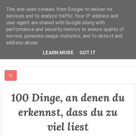
This site uses cookies from Google to deliver its
services and to analyze traffic. Your IP address and
user-agent are shared with Google along with
performance and security metrics to ensure quality of
service, generate usage statistics, and to detect and
address abuse.
LEARN MORE
GOT IT
HOME
100 Dinge, an denen du
ABOUT ME
erkennst, dass du zu
viel liest
FASHION | BEAUTY