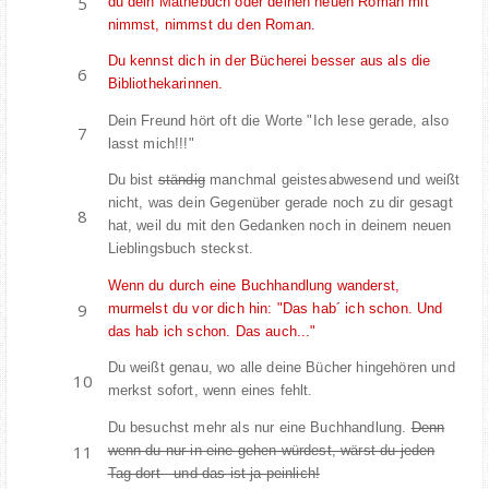
du dein Mathebuch oder deinen neuen Roman mit
nimmst, nimmst du den Roman.
Du kennst dich in der Bücherei besser aus als die
Bibliothekarinnen.
Dein Freund hört oft die Worte "Ich lese gerade, also
lasst mich!!!"
Du bist
ständig
manchmal geistesabwesend und weißt
nicht, was dein Gegenüber gerade noch zu dir gesagt
hat, weil du mit den Gedanken noch in deinem neuen
Lieblingsbuch steckst.
Wenn du durch eine Buchhandlung wanderst,
murmelst du vor dich hin: "Das hab´ ich schon. Und
das hab ich schon. Das auch..."
Du weißt genau, wo alle deine Bücher hingehören und
merkst sofort, wenn eines fehlt.
Du besuchst mehr als nur eine Buchhandlung.
Denn
wenn du nur in eine gehen würdest, wärst du jeden
Tag dort - und das ist ja peinlich!